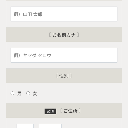
［ お名前カナ ］
［ 性別 ］
男
女
［ ご住所 ］
必須