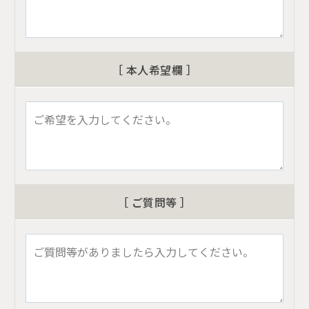
［ 本人希望欄 ］
［ ご質問等 ］